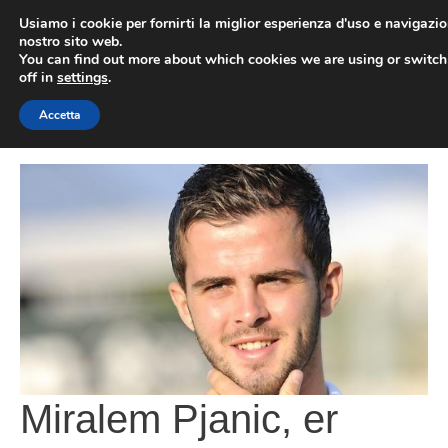
Vai
Usiamo i cookie per fornirti la miglior esperienza d'uso e navigazio
al
nostro sito web.
You can find out more about which cookies we are using or switc
contenuto
ME
off in
settings
.
Accetta
Miralem Pjanic, er