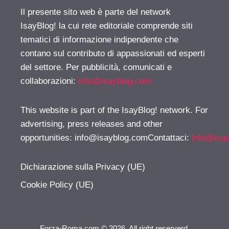
Il presente sito web è parte del network
IsayBlog! la cui rete editoriale comprende siti
tematici di informazione indipendente che
contano sul contributo di appassionati ed esperti
del settore. Per pubblicità, comunicati e
collaborazioni:
info@isayblog.com
This website is part of the IsayBlog! network. For
advertising, press releases and other
opportunities:
info@isayblog.comContattaci
:
info@isa
Dichiarazione sulla Privacy (UE)
Cookie Policy (UE)
Forza-Roma.com © 2026. All right reserverd.