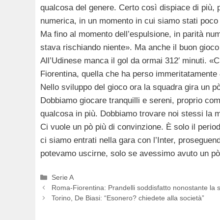
qualcosa del genere. Certo così dispiace di più, 
numerica, in un momento in cui siamo stati poco b
Ma fino al momento dell’espulsione, in parità nu
stava rischiando niente». Ma anche il buon gioco 
All’Udinese manca il gol da ormai 312′ minuti. «
Fiorentina, quella che ha perso immeritatamente 
Nello sviluppo del gioco ora la squadra gira un pò
Dobbiamo giocare tranquilli e sereni, proprio c
qualcosa in più. Dobbiamo trovare noi stessi la 
Ci vuole un pò più di convinzione. È solo il peri
ci siamo entrati nella gara con l’Inter, proseguen
potevamo uscirne, solo se avessimo avuto un pò 
Categorie
Serie A
Roma-Fiorentina: Prandelli soddisfatto nonostante la s
Torino, De Biasi: “Esonero? chiedete alla società”