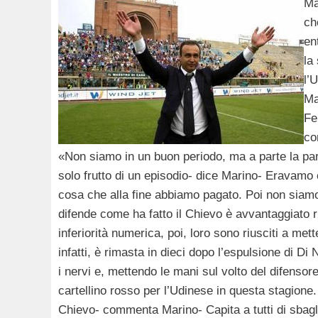
Ma
ch
en
la
l’
Ma
Fe
co
«Non siamo in un buon periodo, ma a parte la part
solo frutto di un episodio- dice Marino- Eravamo co
cosa che alla fine abbiamo pagato. Poi non siamo 
difende come ha fatto il Chievo è avvantaggiato r
inferiorità numerica, poi, loro sono riusciti a mett
infatti, è rimasta in dieci dopo l’espulsione di Di 
i nervi e, mettendo le mani sul volto del difensore
cartellino rosso per l’Udinese in questa stagion
Chievo- commenta Marino- Capita a tutti di sbag