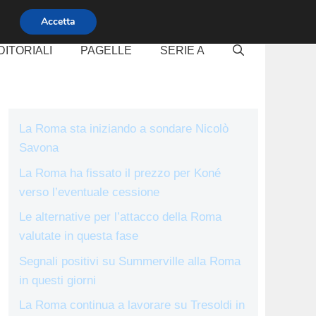
Accetta
DITORIALI
PAGELLE
SERIE A
La Roma sta iniziando a sondare Nicolò
Savona
La Roma ha fissato il prezzo per Koné
verso l’eventuale cessione
Le alternative per l’attacco della Roma
valutate in questa fase
Segnali positivi su Summerville alla Roma
in questi giorni
La Roma continua a lavorare su Tresoldi in