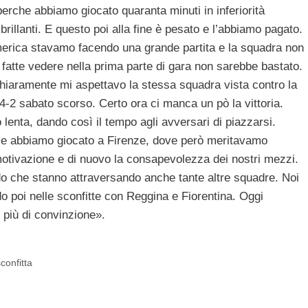
perche abbiamo giocato quaranta minuti in inferiorità
rillanti. E questo poi alla fine è pesato e l’abbiamo pagato.
merica stavamo facendo una grande partita e la squadra non
fatte vedere nella prima parte di gara non sarebbe bastato.
Chiaramente mi aspettavo la stessa squadra vista contro la
4-2 sabato scorso. Certo ora ci manca un pò la vittoria.
 lenta, dando così il tempo agli avversari di piazzarsi.
ome abbiamo giocato a Firenze, dove però meritavamo
motivazione e di nuovo la consapevolezza dei nostri mezzi.
odo che stanno attraversando anche tante altre squadre. Noi
do poi nelle sconfitte con Reggina e Fiorentina. Oggi
più di convinzione».
confitta