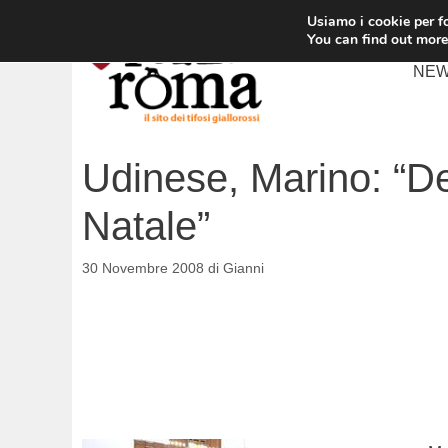
Vai
Usiamo i cookie per fo
al
You can find out more
contenuto
NE
Udinese, Marino: “De
Natale”
30 Novembre 2008
di
Gianni