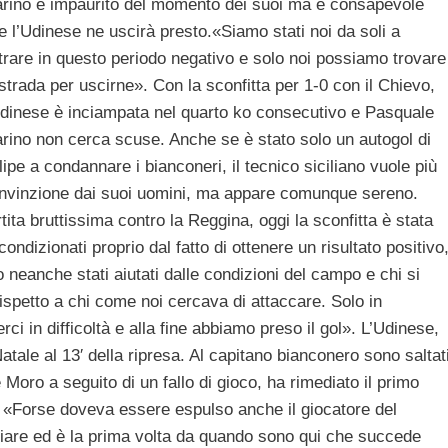
rino è impaurito del momento dei suoi ma è consapevole
e l’Udinese ne uscirà presto.«Siamo stati noi da soli a
trare in questo periodo negativo e solo noi possiamo trovare
 strada per uscirne». Con la sconfitta per 1-0 con il Chievo,
Udinese è inciampata nel quarto ko consecutivo e Pasquale
rino non cerca scuse. Anche se è stato solo un autogol di
lipe a condannare i bianconeri, il tecnico siciliano vuole più
nvinzione dai suoi uomini, ma appare comunque sereno.
ita bruttissima contro la Reggina, oggi la sconfitta è stata
ndizionati proprio dal fatto di ottenere un risultato positivo
neanche stati aiutati dalle condizioni del campo e chi si
ispetto a chi come noi cercava di attaccare. Solo in
erci in difficoltà e alla fine abbiamo preso il gol». L’Udinese,
Natale al 13′ della ripresa. Al capitano bianconero sono saltat
 Moro a seguito di un fallo di gioco, ha rimediato il primo
e. «Forse doveva essere espulso anche il giocatore del
liare ed è la prima volta da quando sono qui che succede