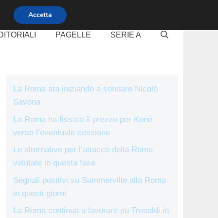
Accetta
DITORIALI
PAGELLE
SERIE A
La Roma sta iniziando a sondare Nicolò
Savona
La Roma ha fissato il prezzo per Koné
verso l’eventuale cessione
Le alternative per l’attacco della Roma
valutate in questa fase
Segnali positivi su Summerville alla Roma
in questi giorni
La Roma continua a lavorare su Tresoldi in