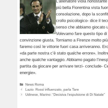
L’allenatore viola nonostante 
più bella Fiorentina vista fu
consolazione, dopo la sconfi
crollo psicologico- dice il te
senso che abbiamo giocato un
Volevamo fare questo tipo di 
convinzione giusta. Torniamo a Firenze molto più
faremo così le vittorie fuori casa arriveranno. 
«da parte nostra c’è stato qualche errore». Inol
anche qualche vantaggio. Abbiamo pagato l’inesp
partita da giocare per arrivare terzi- conclude-
energie».
Categorie
News Roma
Lazio: Rossi influenzato, parla Tare
Udinese, Marino: “Decisiva l’espulsione di Di Natale”