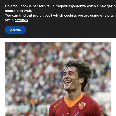
Vai
Usiamo i cookie per fornirti la miglior esperienza d'uso e navigazio
al
nostro sito web.
You can find out more about which cookies we are using or switc
contenuto
ME
off in
settings
.
Accetta