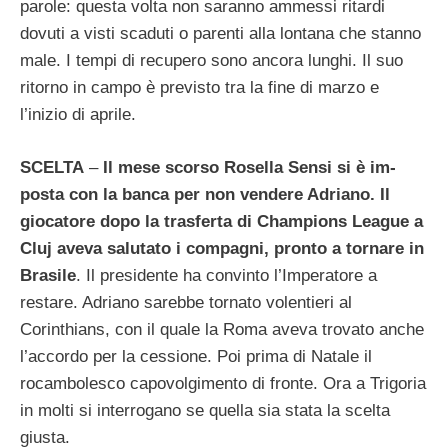
parole: questa volta non saranno am­messi ritardi
dovuti a visti scaduti o parenti alla lontana che stanno
male. I tempi di recupero sono ancora lunghi. Il suo
ritorno in campo è pre­visto tra la fine di marzo e
l’inizio di aprile.
SCELTA
–
Il mese scorso Rosella Sensi si è im­
posta con la banca per non vendere Adria­no. Il
giocatore dopo la trasferta di Cham­pions League a
Cluj aveva salutato i compa­gni, pronto a tornare in
Brasile
. Il presiden­te ha convinto l’Imperatore a
restare. Adria­no sarebbe tornato volentieri al
Corinthians, con il quale la Roma aveva trovato anche
l’accordo per la cessione. Poi prima di Nata­le il
rocambolesco capovolgimento di fron­te. Ora a Trigoria
in molti si interrogano se quella sia stata la scelta
giusta.