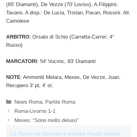
(65′ Diamanti), De Vezze (70′ Loviso), A.Filippini;
Tavano. A disp.: De Lucia, Tristan, Pavan, Rossini. All.
Camolese
ARBITRO
: Orsato di Schio (Carretta-Carrer; 4°
Russo)
MARCATORI
: 54′ Vucinic, 83′ Diamanti
NOTE
: Ammoniti Melara, Mexes, De Vezze, Juan.
Recupero 3′ pt, 4′ st.
Categorie
News Roma
,
Partite Roma
Roma-Livorno 1-1
Mexes: “Sono molto deluso”
La Roma sta iniziando a sondare Nicolò Savona