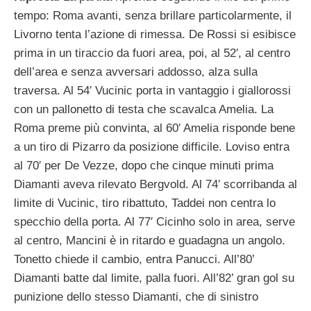
tempo: Roma avanti, senza brillare particolarmente, il
Livorno tenta l’azione di rimessa. De Rossi si esibisce
prima in un tiraccio da fuori area, poi, al 52′, al centro
dell’area e senza avversari addosso, alza sulla
traversa. Al 54′ Vucinic porta in vantaggio i giallorossi
con un pallonetto di testa che scavalca Amelia. La
Roma preme più convinta, al 60′ Amelia risponde bene
a un tiro di Pizarro da posizione difficile. Loviso entra
al 70′ per De Vezze, dopo che cinque minuti prima
Diamanti aveva rilevato Bergvold. Al 74′ scorribanda al
limite di Vucinic, tiro ribattuto, Taddei non centra lo
specchio della porta. Al 77′ Cicinho solo in area, serve
al centro, Mancini è in ritardo e guadagna un angolo.
Tonetto chiede il cambio, entra Panucci. All’80’
Diamanti batte dal limite, palla fuori. All’82’ gran gol su
punizione dello stesso Diamanti, che di sinistro