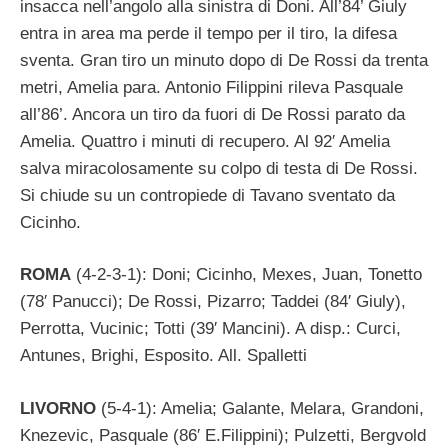
insacca nell’angolo alla sinistra di Doni. All’84’ Giuly
entra in area ma perde il tempo per il tiro, la difesa
sventa. Gran tiro un minuto dopo di De Rossi da trenta
metri, Amelia para. Antonio Filippini rileva Pasquale
all’86’. Ancora un tiro da fuori di De Rossi parato da
Amelia. Quattro i minuti di recupero. Al 92′ Amelia
salva miracolosamente su colpo di testa di De Rossi.
Si chiude su un contropiede di Tavano sventato da
Cicinho.
ROMA
(4-2-3-1): Doni; Cicinho, Mexes, Juan, Tonetto
(78′ Panucci); De Rossi, Pizarro; Taddei (84′ Giuly),
Perrotta, Vucinic; Totti (39′ Mancini). A disp.: Curci,
Antunes, Brighi, Esposito. All. Spalletti
LIVORNO
(5-4-1): Amelia; Galante, Melara, Grandoni,
Knezevic, Pasquale (86′ E.Filippini); Pulzetti, Bergvold