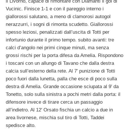
il Livorno, capace di rimontare con Diamanti il gol di
Vucinic. Finisce 1-1 e con il pareggio interno i
giallorossi salutano, a meno di clamorosi autogol
nerazzurri, i sogni di rimonta scudetto. Giallorossi
spesso leziosi, penalizzati dall’uscita di Totti per
infortunio durante il primo tempo. subito avanti: tre
calci d’angolo nei primi cinque minuti, ma senza
grossi rischi per la porta difesa da Amelia. Rispondono
i toscani con un allungo di Tavano che dalla destra
calcia sull’esterno della rete. Al 7′ punizione di Totti
poco fuori dalla lunetta, palla che esce di poco sulla
destra di Amelia. Grande occasione sciupata al 9′ da
Tonetto, solo sulla sinistra a pochi metri dalla porta: il
difensore invece di tirare cerca un passaggio
all’indietro. Al 12′ Orsato fischia un calcio a due in
area livornese, mischia sul tiro di Totti, Taddei
spedisce alto.