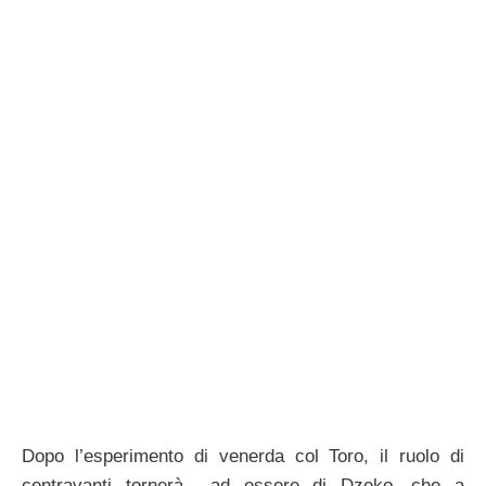
Dopo l’esperimento di venerda col Toro, il ruolo di
centravanti tornerà ad essere di Dzeko, che a