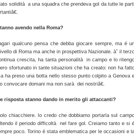
a dato solidità a una squadra che prendeva gol da tutte le part
tantiâ€.
o stanno avendo nella Roma?
Magari qualcuno pensa che debba giocare sempre, ma é u
livello di Roma ma anche in prospettiva Nazionale. àˆ il terz
continua crescita, ha tanta personalità in campo e lo riteng
vero sfortunato in tante situazioni che ha creato: non ha fatt
sa ha preso una botta nello stesso punto colpito a Genova 
lo convocare domani ma non sarà dei nostriâ€.
e risposta stanno dando in merito gli attaccanti?
solo chiacchiere. Io credo che dobbiamo portarla sul camp
ndo il periodo difficoltà nel fare gol. Creiamo tanto e si 
empre poco. Torino é stata emblematica per le occasioni e l