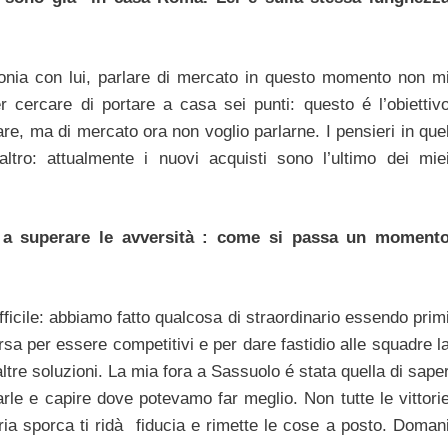
tonia con lui, parlare di mercato in questo momento non m
 cercare di portare a casa sei punti: questo é l’obiettiv
e, ma di mercato ora non voglio parlarne. I pensieri in que
ro: attualmente i nuovi acquisti sono l’ultimo dei mie
 a superare le avversità : come si passa un moment
ficile: abbiamo fatto qualcosa di straordinario essendo prim
a per essere competitivi e per dare fastidio alle squadre l
altre soluzioni. La mia fora a Sassuolo é stata quella di sape
rle e capire dove potevamo far meglio. Non tutte le vittori
ria sporca ti ridà fiducia e rimette le cose a posto. Doman