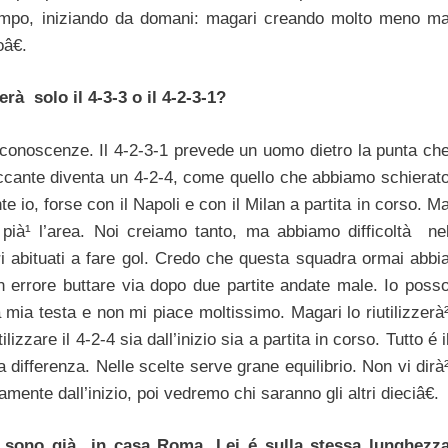
campo, iniziando da domani: magari creando molto meno m
â€.
rà solo il 4-3-3 o il 4-2-3-1?
conoscenze. Il 4-2-3-1 prevede un uomo dietro la punta ch
ccante diventa un 4-2-4, come quello che abbiamo schierat
te io, forse con il Napoli e con il Milan a partita in corso. M
pià¹ l’area. Noi creiamo tanto, ma abbiamo difficoltà ne
ri abituati a fare gol. Credo che questa squadra ormai abbi
 errore buttare via dopo due partite andate male. Io poss
lla mia testa e non mi piace moltissimo. Magari lo riutilizzerà
zare il 4-2-4 sia dall’inizio sia a partita in corso. Tutto é i
 la differenza. Nelle scelte serve grane equilibrio. Non vi dirà
nte dall’inizio, poi vedremo chi saranno gli altri dieciâ€.
o sono già in casa Roma. Lei é sulla stessa lunghezz