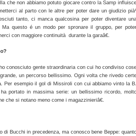
a che non abbiamo potuto giocare contro la Samp influisc
metterci al parto con le altre per poter dare un giudizio pià
sciuti tanto, ci manca qualcosina per poter diventare un
ta. Ma questo é un modo per spronare il gruppo, per pote
merci con maggiore continuità durante la garaâ€.
lo?
ho conosciuto gente straordinaria con cui ho condiviso cos
grande, un percorso bellissimo. Ogni volta che rivedo cert
 Per esempio il gol di Missiroli con cui abbiamo vinto la B
 ha portato in massima serie: un bellissimo ricordo, molt
one che si notano meno come i magazzinieriâ€.
ro di Bucchi in precedenza, ma conosco bene Beppe: quant