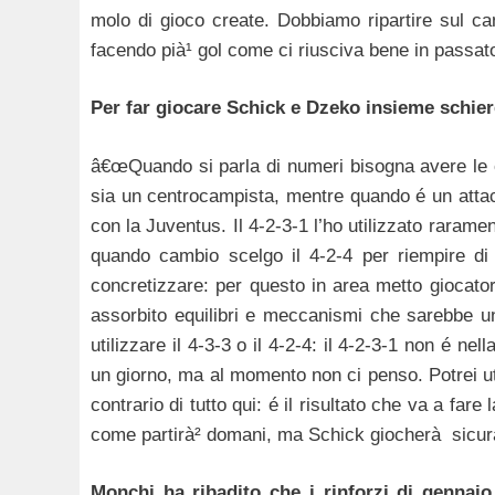
molo di gioco create. Dobbiamo ripartire sul 
facendo pià¹ gol come ci riusciva bene in passato
Per far giocare Schick e Dzeko insieme schiere
â€œQuando si parla di numeri bisogna avere le 
sia un centrocampista, mentre quando é un atta
con la Juventus. Il 4-2-3-1 l’ho utilizzato raramen
quando cambio scelgo il 4-2-4 per riempire di 
concretizzare: per questo in area metto giocato
assorbito equilibri e meccanismi che sarebbe un
utilizzare il 4-3-3 o il 4-2-4: il 4-2-3-1 non é ne
un giorno, ma al momento non ci penso. Potrei utiliz
contrario di tutto qui: é il risultato che va a fare
come partirà² domani, ma Schick giocherà sicurame
Monchi ha ribadito che i rinforzi di gennai