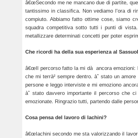
â€œSecondo me ne mancano due di partite, quell
tantissimo in classifica. Non vediamo l’ora di ri
compiuto. Abbiamo fatto ottime cose, siamo cre
squadra competitiva sotto tutti i punti di vis
metallizzare determinati concetti per poter espri
Che ricordi ha della sua esperienza al Sassuo
â€œIl percorso fatto la mi dà ancora emozioni: 
che mi terrà² sempre dentro. àˆ stato un amore 
persone e leggo interviste e mi emoziono ancora.
àˆ stato davvero importante il percorso che ci
emozionate. Ringrazio tutti, partendo dalle pers
Cosa pensa del lavoro di Iachini?
â€œIachini secondo me sta valorizzando il lavo