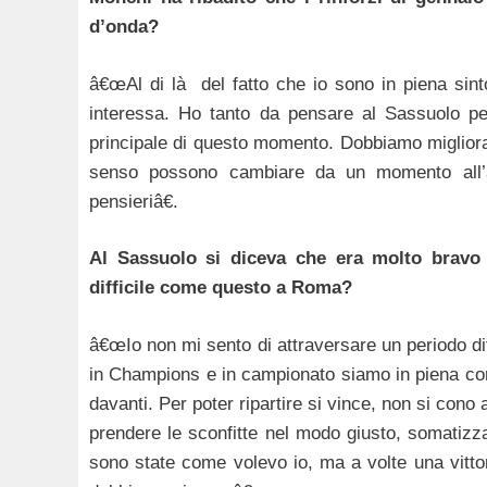
d’onda?
â€œAl di là del fatto che io sono in piena sin
interessa. Ho tanto da pensare al Sassuolo per
principale di questo momento. Dobbiamo migliorar
senso possono cambiare da un momento all’alt
pensieriâ€.
Al Sassuolo si diceva che era molto bravo
difficile come questo a Roma?
â€œIo non mi sento di attraversare un periodo dif
in Champions e in campionato siamo in piena cors
davanti. Per poter ripartire si vince, non si cono 
prendere le sconfitte nel modo giusto, somatizza
sono state come volevo io, ma a volte una vitto