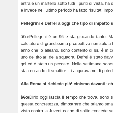
entra é un martello sotto tutti i punti di vista, h
e invece nell’ultimo periodo ha fatto risultati impor
Pellegrini e Defrel a oggi che tipo di impatt
â€œPellegrini é un 96 e sta giocando tanto. 
calciatore di grandissima prospettiva non solo a 
anno che lo alleano, sono contento di lui, é in 
uno dei titolari della squadra. Defrel é stato dav
gol ed é stato un peccato. Nella settimana scor
sta cercando di smaltire: ci auguravamo di poter
Alla Roma si richiede pià¹ cinismo davanti: ch
â€œDirlo oggi lascia il tempo che trova, sono 
questa concretezza, dimostrare che stiamo smalte
visto contro la Juventus che di solito concede s