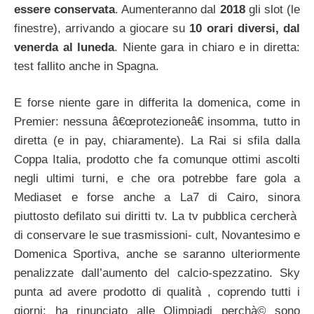
essere conservata
. Aumenteranno dal
2018
gli slot (le
finestre), arrivando a giocare su
10 orari diversi, dal
venerda al luneda
. Niente gara in chiaro e in diretta:
test fallito anche in Spagna.
E forse niente gare in differita la domenica, come in
Premier: nessuna â€œprotezioneâ€ insomma, tutto in
diretta (e in pay, chiaramente). La Rai si sfila dalla
Coppa Italia, prodotto che fa comunque ottimi ascolti
negli ultimi turni, e che ora potrebbe fare gola a
Mediaset e forse anche a La7 di Cairo, sinora
piuttosto defilato sui diritti tv. La tv pubblica cercherà
di conservare le sue trasmissioni- cult, Novantesimo e
Domenica Sportiva, anche se saranno ulteriormente
penalizzate dall’aumento del calcio-spezzatino. Sky
punta ad avere prodotto di qualità , coprendo tutti i
giorni: ha rinunciato alle Olimpiadi perchà© sono