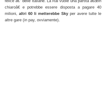
felice â€” delle italiane. La Rai vuole una partita â€œin
chiaroâ€ e potrebbe essere disposta a pagare 40
milioni,
altri 60 li metterebbe Sky
per avere tutte le
altre gare (in pay, ovviamente).