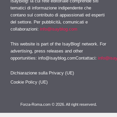
IsayBlog! la cui rete editoriale comprende siti
tematici di informazione indipendente che
contano sul contributo di appassionati ed esperti
del settore. Per pubblicità, comunicati e
collaborazioni:
info@isayblog.com
This website is part of the IsayBlog! network. For
advertising, press releases and other
opportunities:
info@isayblog.comContattaci
:
info@isa
Dichiarazione sulla Privacy (UE)
Cookie Policy (UE)
Forza-Roma.com © 2026. All right reserverd.