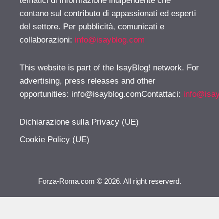
tematici di informazione indipendente che
contano sul contributo di appassionati ed esperti
del settore. Per pubblicità, comunicati e
collaborazioni:
info@isayblog.com
This website is part of the IsayBlog! network. For
advertising, press releases and other
opportunities:
info@isayblog.comContattaci
:
info@isa
Dichiarazione sulla Privacy (UE)
Cookie Policy (UE)
Forza-Roma.com © 2026. All right reserverd.