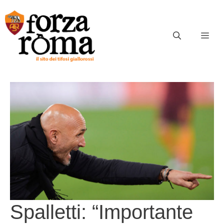
Vai
al
contenuto
ME
Spalletti: “Importante