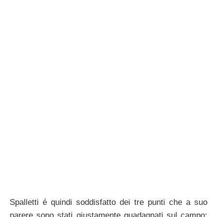
Spalletti é quindi soddisfatto dei tre punti che a suo
parere sono stati giustamente guadagnati sul campo: