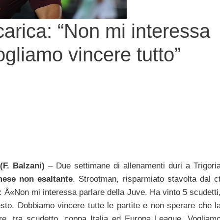
arica: “Non mi interessa
ogliamo vincere tutto”
F. Balzani)
– Due settimane di allenamenti duri a Trigori
 mese non esaltante
. Strootman, risparmiato stavolta dal c
: Â«Non mi interessa parlare della Juve. Ha vinto 5 scudetti
o. Dobbiamo vincere tutte le partite e non sperare che l
re, tra scudetto, coppa Italia ed Europa League. Vogliam