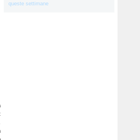
queste settimane
a
t
,
a
o