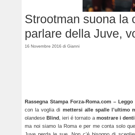
Strootman suona la c
parlare della Juve, v
16 Novembre 2016
di
Gianni
Rassegna Stampa Forza-Roma.com – Leggo (
con la voglia di
mettersi alle spalle l’ultimo
olandese
Blind
, ieri é tornato a
mostrare i denti
ma noi siamo la Roma e per me conta solo quest
Juve perda le sue. Non c’é bisogno di sceglie