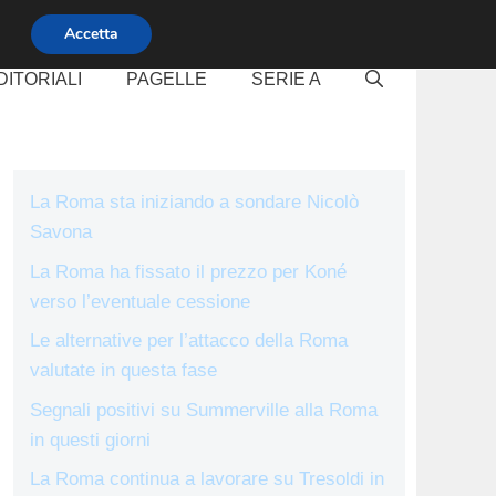
Accetta
DITORIALI
PAGELLE
SERIE A
La Roma sta iniziando a sondare Nicolò
Savona
La Roma ha fissato il prezzo per Koné
verso l’eventuale cessione
Le alternative per l’attacco della Roma
valutate in questa fase
Segnali positivi su Summerville alla Roma
in questi giorni
La Roma continua a lavorare su Tresoldi in