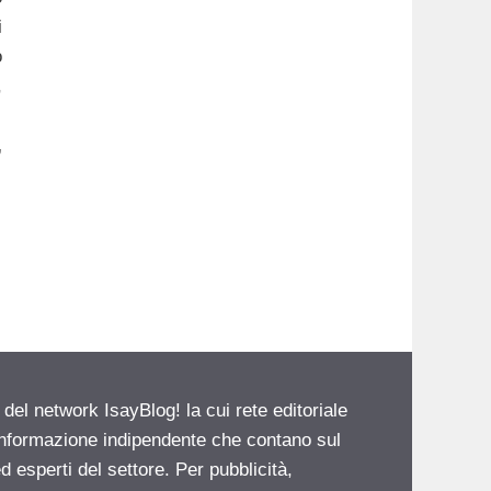
i
o
,
à
,
 del network IsayBlog! la cui rete editoriale
 informazione indipendente che contano sul
d esperti del settore. Per pubblicità,