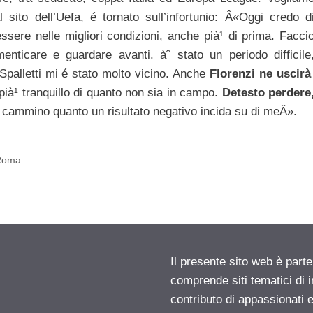
l sito dell’Uefa, é tornato sull’infortunio: Â«Oggi credo d
ere nelle migliori condizioni, anche pià¹ di prima. Facci
nticare e guardare avanti. àˆ stato un periodo difficile
 Spalletti mi é stato molto vicino. Anche
Florenzi ne uscir
 pià¹ tranquillo di quanto non sia in campo.
Detesto perdere
cammino quanto un risultato negativo incida su di meÂ».
 Roma
Il presente sito web è parte
comprende siti tematici di
contributo di appassionati e