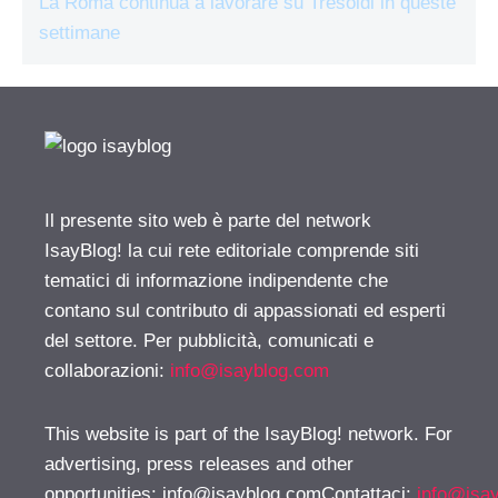
La Roma continua a lavorare su Tresoldi in queste
settimane
Il presente sito web è parte del network
IsayBlog! la cui rete editoriale comprende siti
tematici di informazione indipendente che
contano sul contributo di appassionati ed esperti
del settore. Per pubblicità, comunicati e
collaborazioni:
info@isayblog.com
This website is part of the IsayBlog! network. For
advertising, press releases and other
opportunities:
info@isayblog.comContattaci
:
info@isa