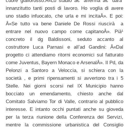
cuore giallorosso.Â«Lo stadio â€” afferma â€” darà
innanzitutto tanti posti di lavoro. Ho voglia di avere
uno stadio infuocato, che urla e mi incitaÂ». E poi:
Â«Se tutto va bene Daniele De Rossi riuscirà a
entrare nel nuovo campo come capitanoÂ». Pià¹
concreto il dg Baldissoni, seduto accanto al
costruttore Luca Parnasi e all’ad Gandini: Â«Dal
progetto ci attendiamo ritorni economici sul fatturato
come Juventus, Bayern Monaco e ArsenalÂ». Il Pd, da
Pelonzi a Santoro a Veloccia, si schiera con la
società , e primi ripensamenti si avvertono tra i 5
Stelle. Nei giorni scorsi nel IX Municipio hanno
bocciato un emendamento, chiesto anche dal
Comitato Salviamo Tor di Valle, contrario al pubblico
interesse. E intanto occhi puntati anche su gioveda
per la terza riunione della Conferenza dei Servizi,
mentre la commissione urbanistica del Consiglio