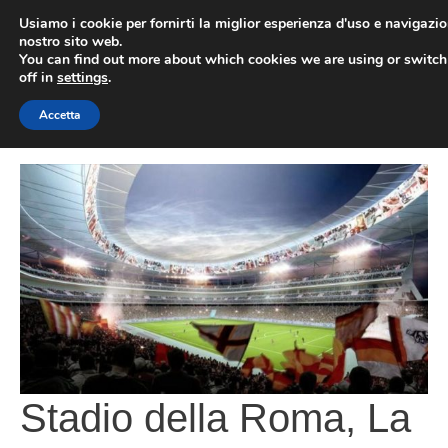
Vai
Usiamo i cookie per fornirti la miglior esperienza d'uso e navigazio
al
nostro sito web.
You can find out more about which cookies we are using or switc
contenuto
ME
off in
settings
.
Accetta
Stadio della Roma, La