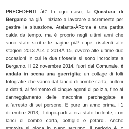
PRECEDENTI
â€“ In ogni caso, la
Questura di
Bergamo
ha già iniziato a lavorare alacremente per
gestire la situazione. Atalanta-Â­Roma é una partita
calda da tempo, ma é proprio negli ultimi anni che
sono state scritte le pagine pià¹ cupe, risalenti alle
stagioni 2013-Â­14 e 2014Â­-15, ovvero alle ultime due
occasioni in cui le due tifoserie si sono incrociate a
Bergamo. Il 22 novembre 2014, fuori dal Comunale,
é
andata in scena una guerriglia
: un collage di folli
fotografie che vanno dal lancio di bombe carta, bulloni
e detriti, al ferimento di cinque agenti di polizia, fino al
danneggiamento delle macchine parcheggiate e
all’arresto di sei persone. E pure un anno prima, l’1
dicembre 2013, il dopo-partita era stato bollente, con
lanci di bombe carta, bottiglie e petardi. Anche
stavolta si gioca in pieno autunno, il periodo é lo