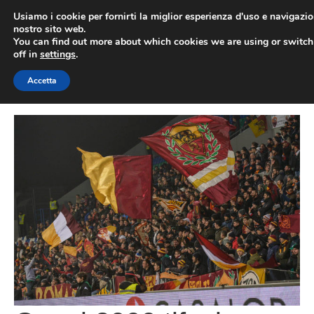
Vai
Usiamo i cookie per fornirti la miglior esperienza d'uso e navigazio
al
nostro sito web.
You can find out more about which cookies we are using or switc
contenuto
ME
off in
settings
.
Accetta