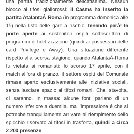
una partita tradizionalmente delicatissima. Nessun
blocco ai tifosi giallorossi:
il Casms ha inserito la
partita AtalantaÂ­-Roma
(in programma domenica alle
15) nella lista delle gare a rischio,
tenendo perà² le
porte aperte
ai sostenitori ospiti sottoscrittori di
programmi di fidelizzazione (quindi ai possessori delle
card Privilege e Away). Una situazione differente
rispetto alla scorsa stagione, quando AtalantaÂ­-Roma
fu vietata ai romanisti: lo scorso 17 aprile, con il
match all’ora di pranzo, il settore ospiti del Comunale
rimase aperto esclusivamente alle iniziative sociali,
senza lasciare spazio ai tifosi romani. Che, stavolta,
ci saranno, in massa: alcune fonti parlano di un
numero inferiore a duemila, ma l’impressione é che si
potrebbe tranquillamente arrivare al riempimento dello
spicchio riservato ai tifosi in trasferta,
quindi a circa
2.200 presenze
.