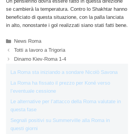
Un pensierino dovrà essere fatto in questa direzione
se cambierà la temperatura. Contro lo Shakhtar hanno
beneficiato di questa situazione, con la palla lanciata
in alto, nonostante i gol realizzati siano stati fatti bene.
Categorie
News Roma
Totti a lavoro a Trigoria
Dinamo Kiev-Roma 1-4
La Roma sta iniziando a sondare Nicolò Savona
La Roma ha fissato il prezzo per Koné verso
l’eventuale cessione
Le alternative per l’attacco della Roma valutate in
questa fase
Segnali positivi su Summerville alla Roma in
questi giorni