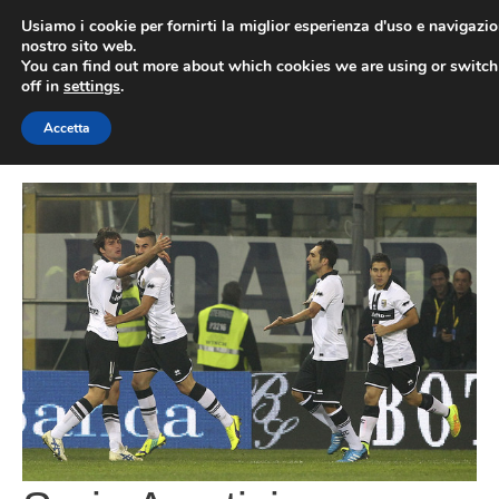
Vai
Usiamo i cookie per fornirti la miglior esperienza d'uso e navigazio
al
nostro sito web.
You can find out more about which cookies we are using or switc
contenuto
ME
off in
settings
.
Accetta