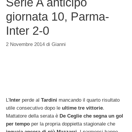
Serie A anticipo
giornata 10, Parma-
Inter 2-0
2 Novembre 2014
di
Gianni
L’
Inter
perde al
Tardini
mancando il quarto risultato
utile consecutivo dopo le
ultime tre vittorie
.
Mattatore della serata è
De Ceglie che segna un gol
per tempo
per la propria doppietta stagionale che
inguaia ancora di più Mazzarri
. I parmensi hanno