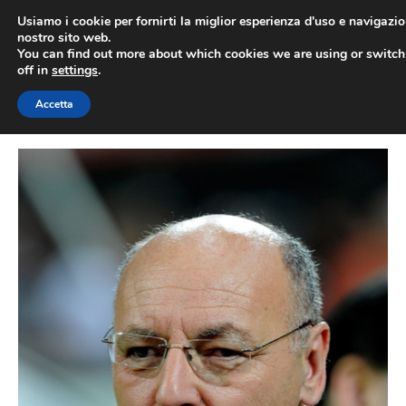
Vai
Usiamo i cookie per fornirti la miglior esperienza d'uso e navigazio
al
nostro sito web.
You can find out more about which cookies we are using or switc
contenuto
ME
off in
settings
.
Accetta