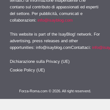
tematici di informazione indipendente che
contano sul contributo di appassionati ed esperti
del settore. Per pubblicità, comunicati e
collaborazioni:
info@isayblog.com
This website is part of the IsayBlog! network. For
advertising, press releases and other
opportunities:
info@isayblog.comContattaci
:
info@isa
Dichiarazione sulla Privacy (UE)
Cookie Policy (UE)
Forza-Roma.com © 2026. All right reserverd.