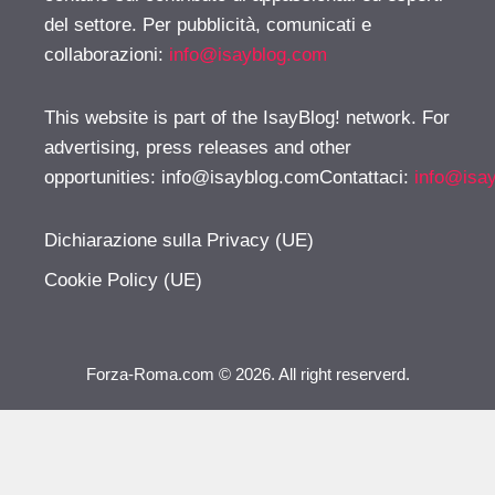
del settore. Per pubblicità, comunicati e
collaborazioni:
info@isayblog.com
This website is part of the IsayBlog! network. For
advertising, press releases and other
opportunities:
info@isayblog.comContattaci
:
info@isa
Dichiarazione sulla Privacy (UE)
Cookie Policy (UE)
Forza-Roma.com © 2026. All right reserverd.