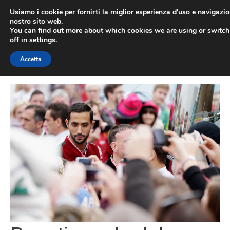
Vai
Usiamo i cookie per fornirti la miglior esperienza d'uso e navigazio
al
nostro sito web.
You can find out more about which cookies we are using or switc
contenuto
ME
off in
settings
.
Accetta