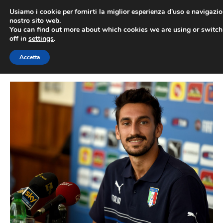
Vai
Usiamo i cookie per fornirti la miglior esperienza d'uso e navigazio
al
nostro sito web.
You can find out more about which cookies we are using or switc
contenuto
ME
off in
settings
.
Accetta