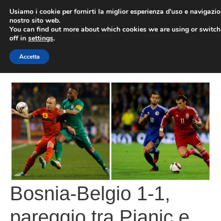
Vai
Usiamo i cookie per fornirti la miglior esperienza d'uso e navigazio
al
nostro sito web.
You can find out more about which cookies we are using or switc
contenuto
ME
off in
settings
.
Accetta
Bosnia-Belgio 1-1,
pareggio tra Pjanic e