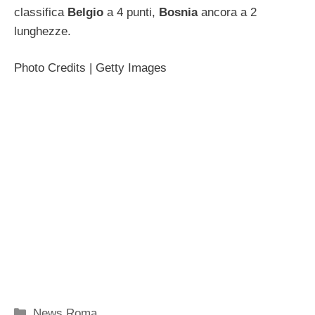
classifica
Belgio
a 4 punti,
Bosnia
ancora a 2
lunghezze.
Photo Credits | Getty Images
Categorie
News Roma