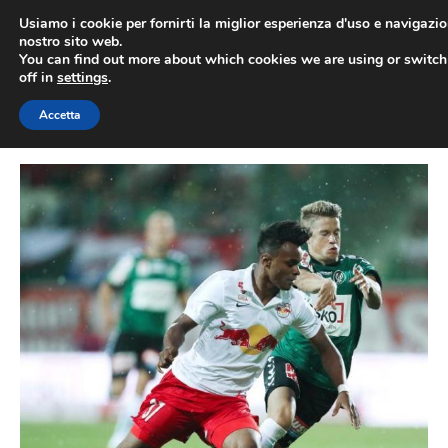
Vai
Usiamo i cookie per fornirti la miglior esperienza d'uso e navigazio
al
nostro sito web.
You can find out more about which cookies we are using or switc
contenuto
ME
off in
settings
.
Accetta