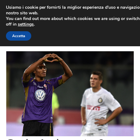
Vai
Usiamo i cookie per fornirti la miglior esperienza d'uso e navigazio
al
nostro sito web.
You can find out more about which cookies we are using or switc
contenuto
ME
off in
settings
.
Accetta