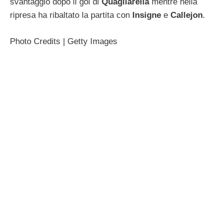
svantaggio dopo il gol di
Quagliarella
mentre nella
ripresa ha ribaltato la partita con
Insigne
e
Callejon
.
Photo Credits | Getty Images