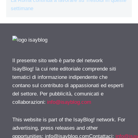
La Roma continua a lavorare su Tresoldi in queste
settimane
Il presente sito web è parte del network
IsayBlog! la cui rete editoriale comprende siti
tematici di informazione indipendente che
contano sul contributo di appassionati ed esperti
del settore. Per pubblicità, comunicati e
collaborazioni:
info@isayblog.com
This website is part of the IsayBlog! network. For
advertising, press releases and other
opportunities:
info@isayblog.comContattaci
:
info@isa