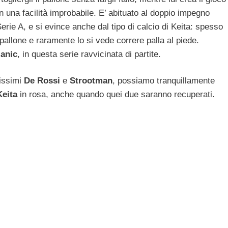
n una facilità improbabile. E’ abituato al doppio impegno
ie A, e si evince anche dal tipo di calcio di Keita: spesso
l pallone e raramente lo si vede correre palla al piede.
janic
, in questa serie ravvicinata di partite.
issimi
De Rossi
e
Strootman
, possiamo tranquillamente
eita
in rosa, anche quando quei due saranno recuperati.