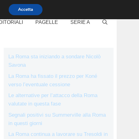
Accetta
DITORIALI
PAGELLE
SERIE A
La Roma sta iniziando a sondare Nicolò
Savona
La Roma ha fissato il prezzo per Koné
verso l’eventuale cessione
Le alternative per l’attacco della Roma
valutate in questa fase
Segnali positivi su Summerville alla Roma
in questi giorni
La Roma continua a lavorare su Tresoldi in