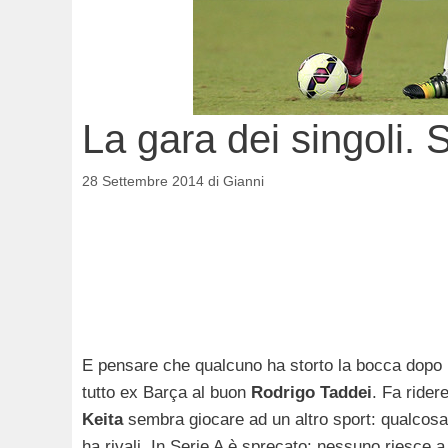
La gara dei singoli.
28 Settembre 2014
di
Gianni
E pensare che qualcuno ha storto la bocca dopo i
tutto ex Barça al buon
Rodrigo Taddei
. Fa rider
Keita
sembra giocare ad un altro sport: qualcosa
ha rivali. In Serie A è sprecato: nessuno riesce a t