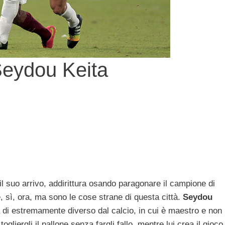
 Seydou Keita
l suo arrivo, addirittura osando paragonare il campione di
e, sì, ora, ma sono le cose strane di questa città.
Seydou
 di estremamente diverso dal calcio, in cui è maestro e non
ogliergli il pallone senza fargli fallo, mentre lui crea il gioco