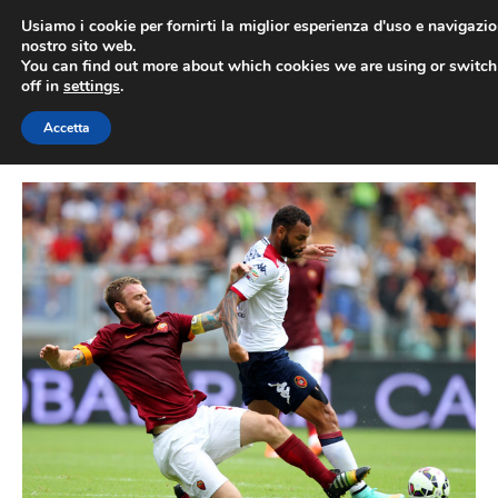
Vai
Usiamo i cookie per fornirti la miglior esperienza d'uso e navigazio
al
nostro sito web.
You can find out more about which cookies we are using or switc
contenuto
ME
off in
settings
.
Accetta