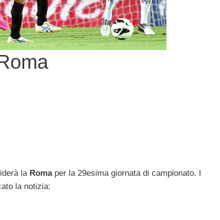
a Roma
iderà la
Roma
per la 29esima giornata di campionato. I
to la notizia: