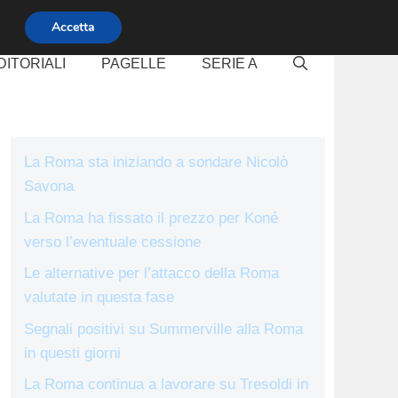
Accetta
DITORIALI
PAGELLE
SERIE A
La Roma sta iniziando a sondare Nicolò
Savona
La Roma ha fissato il prezzo per Koné
verso l’eventuale cessione
Le alternative per l’attacco della Roma
valutate in questa fase
Segnali positivi su Summerville alla Roma
in questi giorni
La Roma continua a lavorare su Tresoldi in