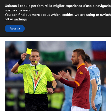
Vai
Usiamo i cookie per fornirti la miglior esperienza d'uso e navigazio
al
nostro sito web.
You can find out more about which cookies we are using or switc
contenuto
ME
off in
settings
.
Accetta