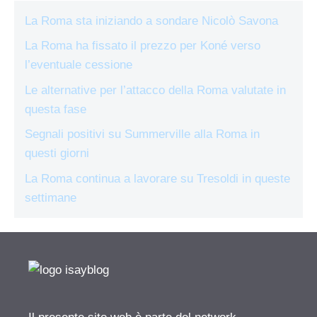
La Roma sta iniziando a sondare Nicolò Savona
La Roma ha fissato il prezzo per Koné verso
l’eventuale cessione
Le alternative per l’attacco della Roma valutate in
questa fase
Segnali positivi su Summerville alla Roma in
questi giorni
La Roma continua a lavorare su Tresoldi in queste
settimane