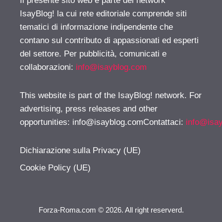
Il presente sito web è parte del network
IsayBlog! la cui rete editoriale comprende siti
tematici di informazione indipendente che
contano sul contributo di appassionati ed esperti
del settore. Per pubblicità, comunicati e
collaborazioni:
info@isayblog.com
This website is part of the IsayBlog! network. For
advertising, press releases and other
opportunities:
info@isayblog.comContattaci
:
info@isa
Dichiarazione sulla Privacy (UE)
Cookie Policy (UE)
Forza-Roma.com © 2026. All right reserverd.