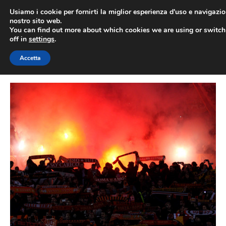
Vai
Usiamo i cookie per fornirti la miglior esperienza d'uso e navigazio
al
nostro sito web.
You can find out more about which cookies we are using or switc
contenuto
ME
off in
settings
.
Accetta