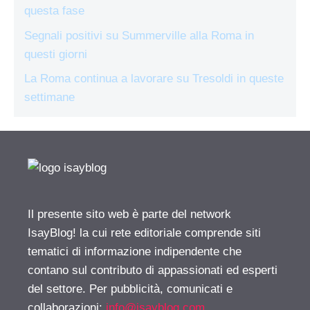
questa fase
Segnali positivi su Summerville alla Roma in
questi giorni
La Roma continua a lavorare su Tresoldi in queste
settimane
Il presente sito web è parte del network
IsayBlog! la cui rete editoriale comprende siti
tematici di informazione indipendente che
contano sul contributo di appassionati ed esperti
del settore. Per pubblicità, comunicati e
collaborazioni:
info@isayblog.com