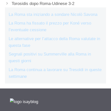
Torosidis dopo Roma-Udinese 3-2
La Roma sta iniziando a sondare Nicolò Savona
La Roma ha fissato il prezzo per Koné verso
l’eventuale cessione
Le alternative per l’attacco della Roma valutate in
questa fase
Segnali positivi su Summerville alla Roma in
questi giorni
La Roma continua a lavorare su Tresoldi in queste
settimane