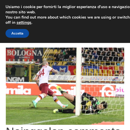
Vai
Usiamo i cookie per fornirti la miglior esperienza d'uso e navigazio
al
nostro sito web.
You can find out more about which cookies we are using or switc
contenuto
ME
off in
settings
.
Accetta