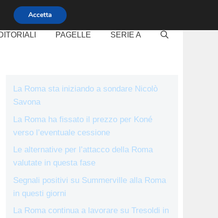
Accetta
DITORIALI
PAGELLE
SERIE A
La Roma sta iniziando a sondare Nicolò
Savona
La Roma ha fissato il prezzo per Koné
verso l’eventuale cessione
Le alternative per l’attacco della Roma
valutate in questa fase
Segnali positivi su Summerville alla Roma
in questi giorni
La Roma continua a lavorare su Tresoldi in