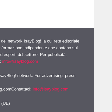
 del network IsayBlog! la cui rete editoriale
 informazione indipendente che contano sul
d esperti del settore. Per pubblicità,
i:
info@isayblog.com
 IsayBlog! network. For advertising, press
g.comContattaci
:
info@isayblog.com
y (UE)