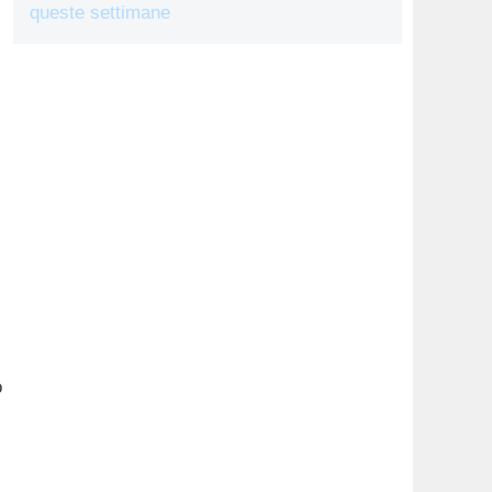
queste settimane
o