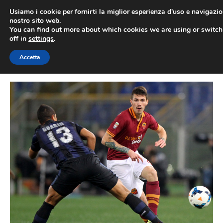
Vai
Usiamo i cookie per fornirti la miglior esperienza d'uso e navigazio
al
nostro sito web.
You can find out more about which cookies we are using or switc
contenuto
ME
off in
settings
.
Accetta