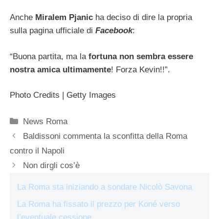
Anche
Miralem
Pjanic
ha deciso di dire la propria
sulla pagina ufficiale di
Facebook
:
“Buona partita, ma la
fortuna non sembra essere
nostra amica ultimamente
! Forza Kevin!!”.
Photo Credits | Getty Images
Categorie
News Roma
Baldissoni commenta la sconfitta della Roma
contro il Napoli
Non dirgli cos’è
La Roma sta iniziando a sondare Nicolò Savona
La Roma ha fissato il prezzo per Koné verso
l’eventuale cessione