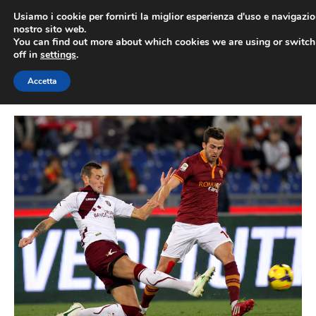
Vai
Usiamo i cookie per fornirti la miglior esperienza d'uso e navigazio
al
nostro sito web.
You can find out more about which cookies we are using or switc
contenuto
ME
off in
settings
.
Accetta