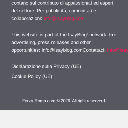
contano sul contributo di appassionati ed esperti
del settore. Per pubblicità, comunicati e
collaborazioni:
info@isayblog.com
This website is part of the IsayBlog! network. For
advertising, press releases and other
opportunities:
info@isayblog.comContattaci
:
info@isa
Dichiarazione sulla Privacy (UE)
Cookie Policy (UE)
Forza-Roma.com © 2026. All right reserverd.