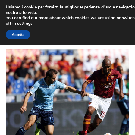
Vai
Usiamo i cookie per fornirti la miglior esperienza d'uso e navigazio
al
nostro sito web.
You can find out more about which cookies we are using or switc
contenuto
ME
off in
settings
.
Accetta