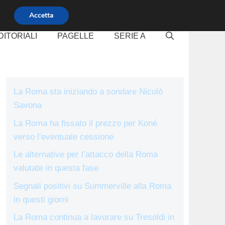
Accetta
DITORIALI
PAGELLE
SERIE A
La Roma sta iniziando a sondare Nicolò
Savona
La Roma ha fissato il prezzo per Koné
verso l’eventuale cessione
Le alternative per l’attacco della Roma
valutate in questa fase
Segnali positivi su Summerville alla Roma
in questi giorni
La Roma continua a lavorare su Tresoldi in