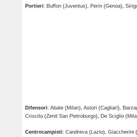
Portieri
: Buffon (Juventus), Perin (Genoa), Sirig
Difensori
: Abate (Milan), Astori (Cagliari), Barz
Criscito (Zenit San Pietroburgo), De Sciglio (Mil
Centrocampisti
: Candreva (Lazio), Giaccherini 