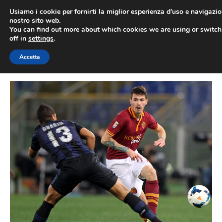
Vai
Usiamo i cookie per fornirti la miglior esperienza d'uso e navigazio
al
nostro sito web.
You can find out more about which cookies we are using or switc
contenuto
ME
off in
settings
.
Accetta