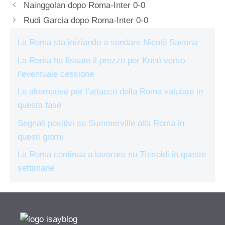
Nainggolan dopo Roma-Inter 0-0
Rudi Garcia dopo Roma-Inter 0-0
La Roma sta iniziando a sondare Nicolò Savona
La Roma ha fissato il prezzo per Koné verso
l’eventuale cessione
Le alternative per l’attacco della Roma valutate in
questa fase
Segnali positivi su Summerville alla Roma in
questi giorni
La Roma continua a lavorare su Tresoldi in queste
settimane