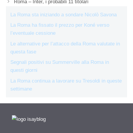
Roma – Inter, i probabili 11 titolari
La Roma sta iniziando a sondare Nicolò Savona
La Roma ha fissato il prezzo per Koné verso
l’eventuale cessione
Le alternative per l’attacco della Roma valutate in
questa fase
Segnali positivi su Summerville alla Roma in
questi giorni
La Roma continua a lavorare su Tresoldi in queste
settimane