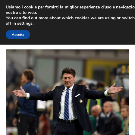
Vai
Usiamo i cookie per fornirti la miglior esperienza d'uso e navigazio
al
nostro sito web.
You can find out more about which cookies we are using or switc
contenuto
ME
off in
settings
.
Accetta