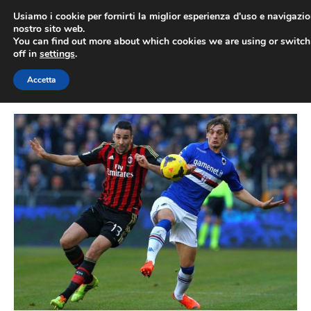
Vai
Usiamo i cookie per fornirti la miglior esperienza d'uso e navigazio
al
nostro sito web.
You can find out more about which cookies we are using or switc
contenuto
ME
off in
settings
.
Accetta