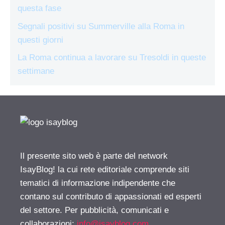
questa fase
Segnali positivi su Summerville alla Roma in
questi giorni
La Roma continua a lavorare su Tresoldi in queste
settimane
Il presente sito web è parte del network
IsayBlog! la cui rete editoriale comprende siti
tematici di informazione indipendente che
contano sul contributo di appassionati ed esperti
del settore. Per pubblicità, comunicati e
collaborazioni:
info@isayblog.com