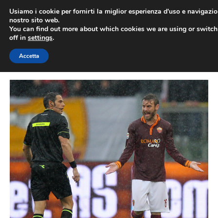
Vai
Usiamo i cookie per fornirti la miglior esperienza d'uso e navigazio
al
nostro sito web.
You can find out more about which cookies we are using or switc
contenuto
ME
off in
settings
.
Accetta