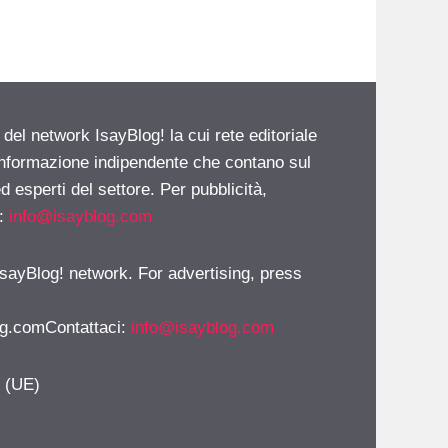
 del network IsayBlog! la cui rete editoriale
 informazione indipendente che contano sul
d esperti del settore. Per pubblicità,
i:
info@isayblog.com
 IsayBlog! network. For advertising, press
g.comContattaci
:
info@isayblog.com
y (UE)