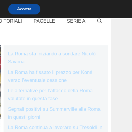
Accetta
DITORIALI
PAGELLE
SERIE A
La Roma sta iniziando a sondare Nicolò
Savona
La Roma ha fissato il prezzo per Koné
verso l’eventuale cessione
Le alternative per l’attacco della Roma
valutate in questa fase
Segnali positivi su Summerville alla Roma
in questi giorni
La Roma continua a lavorare su Tresoldi in