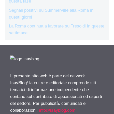
questa fase
Segnali positivi su Summerville alla Roma in
questi giorni
La Roma continua a lavorare su Tresoldi in queste
settimane
Il presente sito web è parte del network
IsayBlog! la cui rete editoriale comprende siti
tematici di informazione indipendente che
contano sul contributo di appassionati ed esperti
del settore. Per pubblicità, comunicati e
collaborazioni:
info@isayblog.com