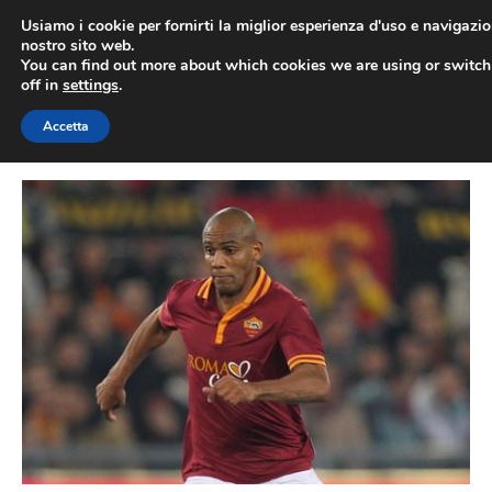
Vai
Usiamo i cookie per fornirti la miglior esperienza d'uso e navigazio
al
nostro sito web.
You can find out more about which cookies we are using or switc
contenuto
ME
off in
settings
.
Accetta