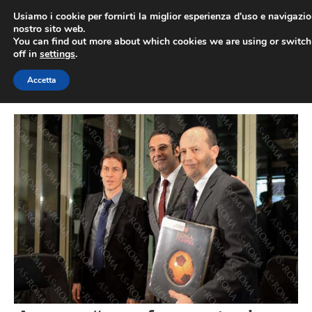
Vai
Usiamo i cookie per fornirti la miglior esperienza d'uso e navigazio
al
nostro sito web.
You can find out more about which cookies we are using or switc
contenuto
ME
off in
settings
.
Accetta