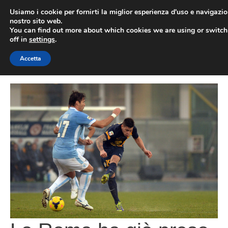
Vai
Usiamo i cookie per fornirti la miglior esperienza d'uso e navigazio
al
nostro sito web.
You can find out more about which cookies we are using or switc
contenuto
ME
off in
settings
.
Accetta