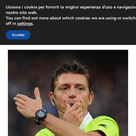
Vai
Usiamo i cookie per fornirti la miglior esperienza d'uso e navigazio
al
nostro sito web.
You can find out more about which cookies we are using or switc
contenuto
ME
off in
settings
.
Accetta