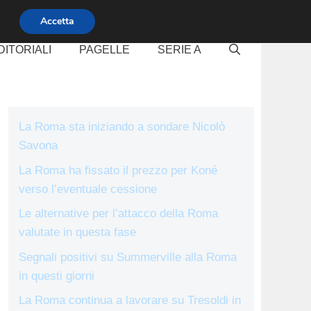
Accetta
DITORIALI
PAGELLE
SERIE A
La Roma sta iniziando a sondare Nicolò
Savona
La Roma ha fissato il prezzo per Koné
verso l’eventuale cessione
Le alternative per l’attacco della Roma
valutate in questa fase
Segnali positivi su Summerville alla Roma
in questi giorni
La Roma continua a lavorare su Tresoldi in