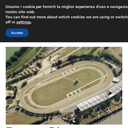
Vai
Usiamo i cookie per fornirti la miglior esperienza d'uso e navigazio
al
nostro sito web.
You can find out more about which cookies we are using or switc
contenuto
ME
off in
settings
.
Accetta