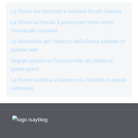
La Roma sta iniziando a sondare Nicolò Savona
La Roma ha fissato il prezzo per Koné verso
l’eventuale cessione
Le alternative per l’attacco della Roma valutate in
questa fase
Segnali positivi su Summerville alla Roma in
questi giorni
La Roma continua a lavorare su Tresoldi in queste
settimane