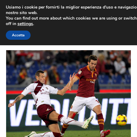
Vai
Usiamo i cookie per fornirti la miglior esperienza d'uso e navigazio
al
nostro sito web.
You can find out more about which cookies we are using or switc
contenuto
ME
off in
settings
.
Accetta