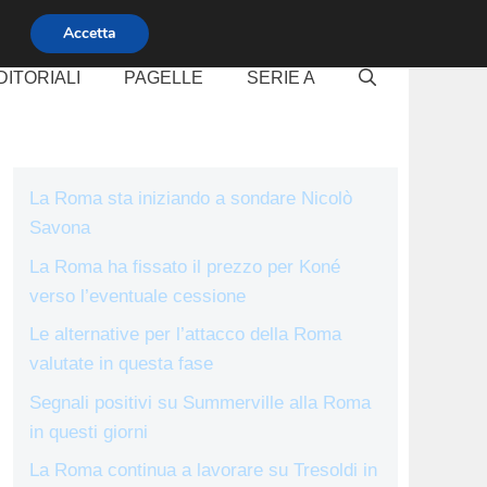
Accetta
DITORIALI
PAGELLE
SERIE A
La Roma sta iniziando a sondare Nicolò
Savona
La Roma ha fissato il prezzo per Koné
verso l’eventuale cessione
Le alternative per l’attacco della Roma
valutate in questa fase
Segnali positivi su Summerville alla Roma
in questi giorni
La Roma continua a lavorare su Tresoldi in