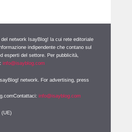
 del network IsayBlog! la cui rete editoriale
 informazione indipendente che contano sul
d esperti del settore. Per pubblicità,
i:
info@isayblog.com
 IsayBlog! network. For advertising, press
g.comContattaci
:
info@isayblog.com
y (UE)