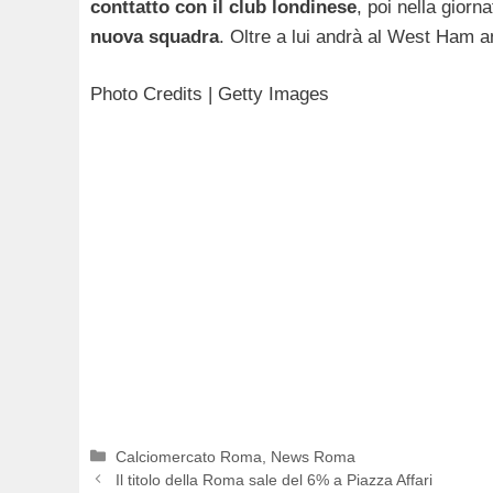
conttatto con il club londinese
, poi nella giorn
nuova squadra
. Oltre a lui andrà al West Ham 
Photo Credits | Getty Images
Categorie
Calciomercato Roma
,
News Roma
Il titolo della Roma sale del 6% a Piazza Affari