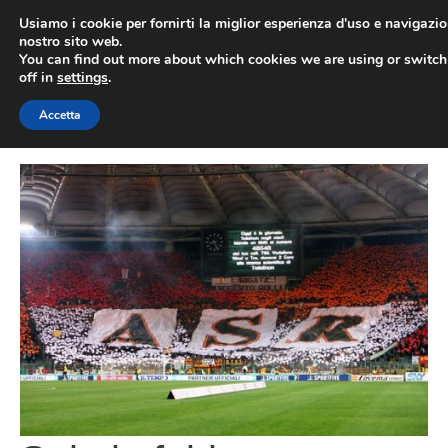
Vai
Usiamo i cookie per fornirti la miglior esperienza d'uso e navigazio
al
nostro sito web.
You can find out more about which cookies we are using or switc
contenuto
ME
off in
settings
.
Accetta