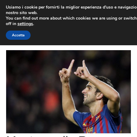
Vai
Usiamo i cookie per fornirti la miglior esperienza d'uso e navigazio
al
nostro sito web.
You can find out more about which cookies we are using or switc
contenuto
ME
off in
settings
.
Accetta