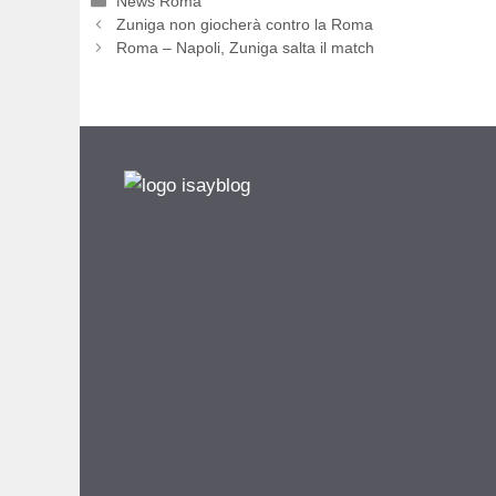
Categorie
News Roma
Zuniga non giocherà contro la Roma
Roma – Napoli, Zuniga salta il match