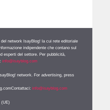
 del network IsayBlog! la cui rete editoriale
 informazione indipendente che contano sul
d esperti del settore. Per pubblicità,
i:
info@isayblog.com
 IsayBlog! network. For advertising, press
g.comContattaci
:
info@isayblog.com
y (UE)