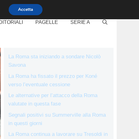
Accetta
DITORIALI
PAGELLE
SERIE A
La Roma sta iniziando a sondare Nicolò
Savona
La Roma ha fissato il prezzo per Koné
verso l’eventuale cessione
Le alternative per l’attacco della Roma
valutate in questa fase
Segnali positivi su Summerville alla Roma
in questi giorni
La Roma continua a lavorare su Tresoldi in