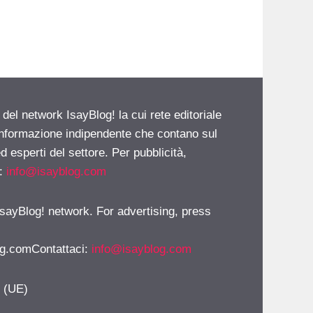
 del network IsayBlog! la cui rete editoriale
 informazione indipendente che contano sul
d esperti del settore. Per pubblicità,
i:
info@isayblog.com
 IsayBlog! network. For advertising, press
g.comContattaci
:
info@isayblog.com
y (UE)