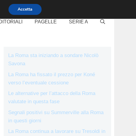
Accetta
DITORIALI
PAGELLE
SERIE A
La Roma sta iniziando a sondare Nicolò
Savona
La Roma ha fissato il prezzo per Koné
verso l’eventuale cessione
Le alternative per l’attacco della Roma
valutate in questa fase
Segnali positivi su Summerville alla Roma
in questi giorni
La Roma continua a lavorare su Tresoldi in