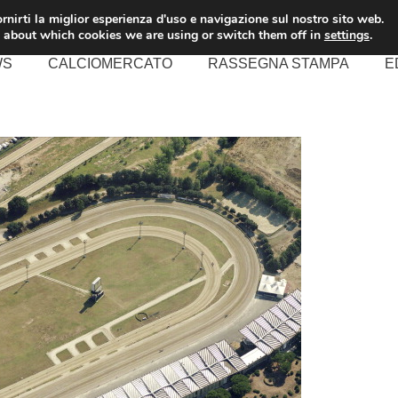
rnirti la miglior esperienza d'uso e navigazione sul nostro sito web.
 about which cookies we are using or switch them off in
settings
.
WS
CALCIOMERCATO
RASSEGNA STAMPA
E